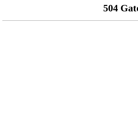
504 Gat