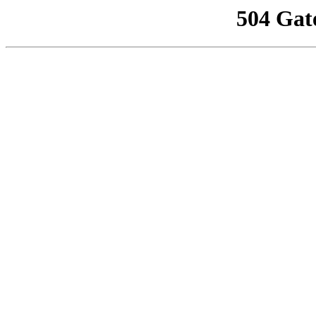
504 Gat