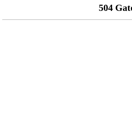
504 Gat