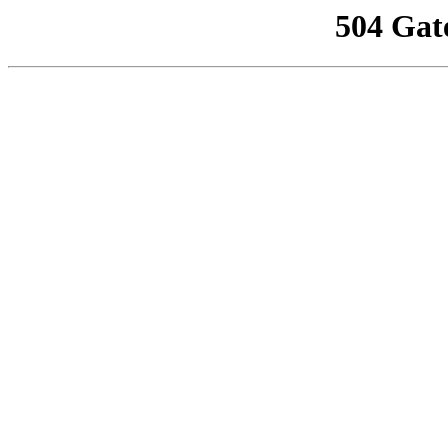
504 Gat