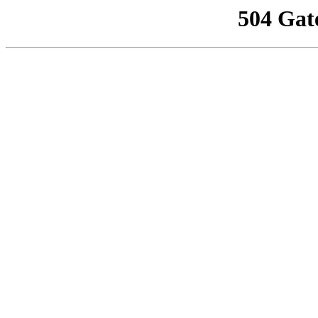
504 Gat