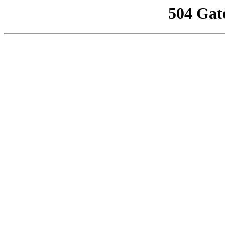
504 Gat