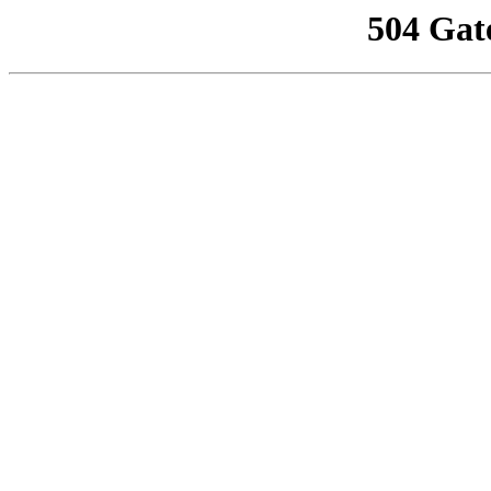
504 Gat