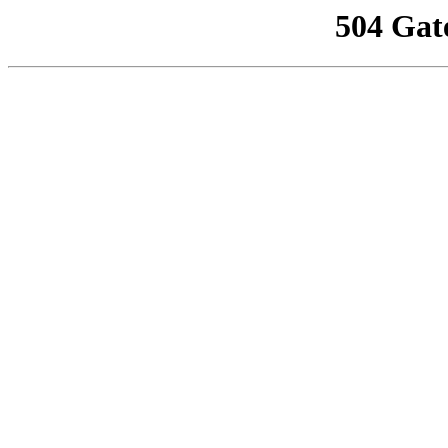
504 Gat