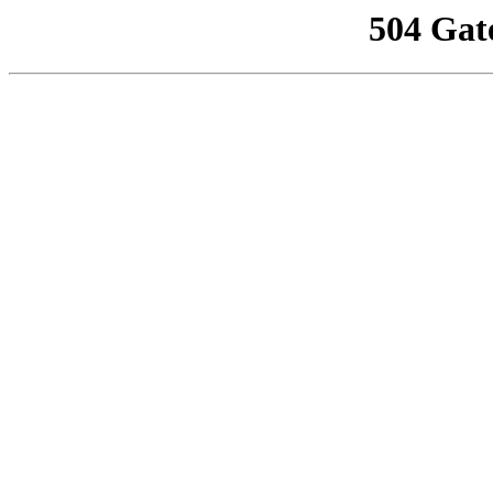
504 Gat