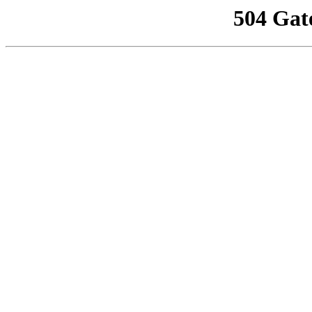
504 Gat