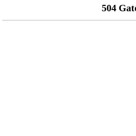
504 Gat