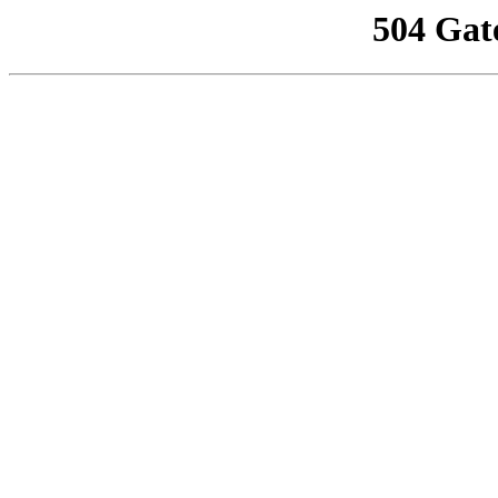
504 Gat