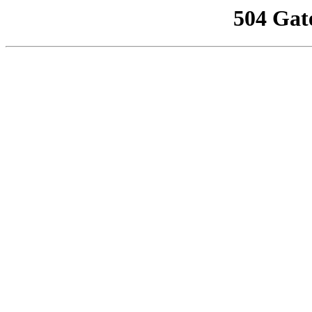
504 Gat