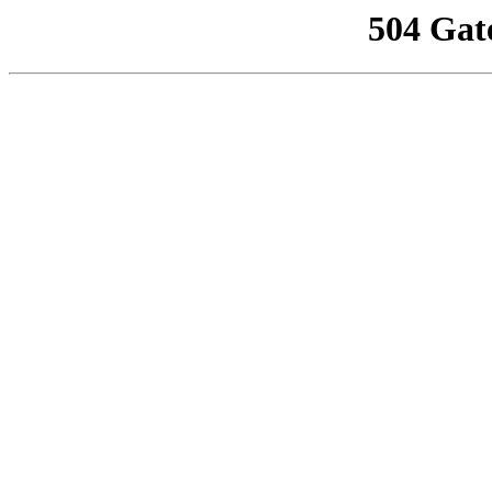
504 Gat