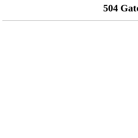
504 Gat