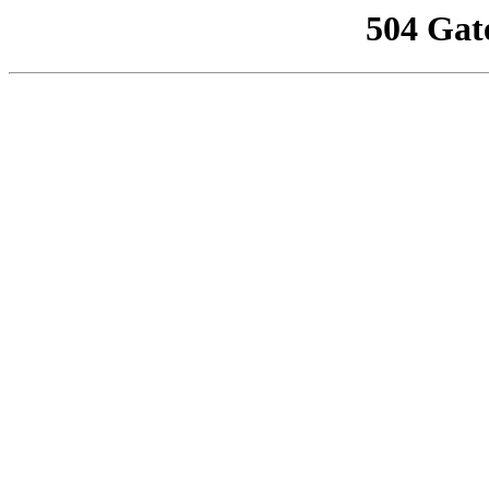
504 Gat