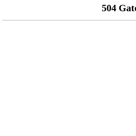
504 Gat