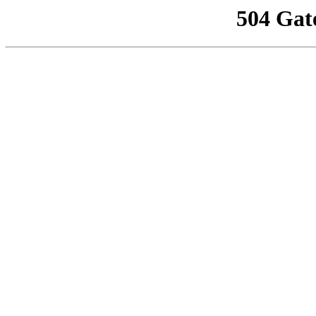
504 Gat