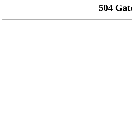
504 Gat