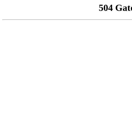
504 Gat