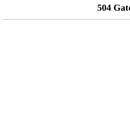
504 Gat