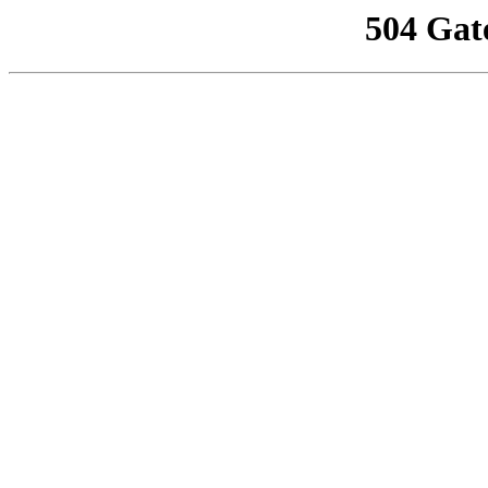
504 Gat