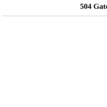
504 Gat