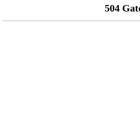
504 Gat