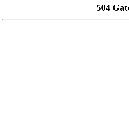
504 Gat